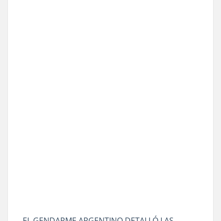
EL GENDARME ARGENTINO DETALLÓ LAS