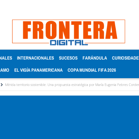
NALES
INTERNACIONALES
SUCESOS
FARÁNDULA
CURIOSIDADE
RAMO
EL VIGÍA PANAMERICANA
COPA MUNDIAL FIFA 2026
o sostenible: Una propuesta estratégica por María Eugenia Febres Cordero R.
Alcaldí