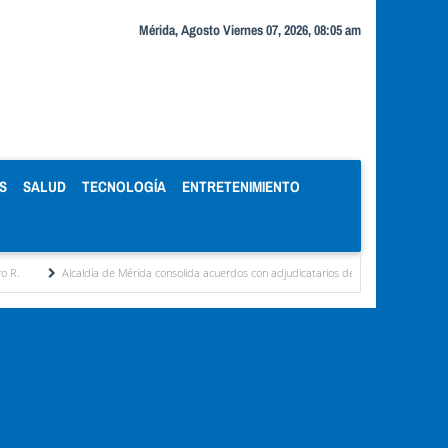
Mérida, Agosto Viernes 07, 2026, 08:05 am
S
SALUD
TECNOLOGÍA
ENTRETENIMIENTO
a de Mérida consolida acuerdos con adjudicatarios del Mercado Periférico
Celebrando