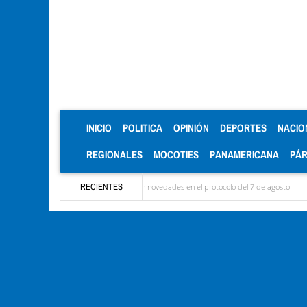
(CURRENT)
INICIO
POLITICA
OPINIÓN
DEPORTES
NACIO
REGIONALES
MOCOTIES
PANAMERICANA
PÁ
egaciones y se conocieron novedades en el protocolo del 7 de agosto
RECIENTES
Mérida territori