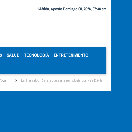
Mérida, Agosto Domingo 09, 2026, 07:48 am
S
SALUD
TECNOLOGÍA
ENTRETENIMIENTO
utrir la salud: De la abuela a la tecnología por Nair Dávila Rivas
CLPP Alberto Adriani