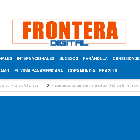
NALES
INTERNACIONALES
SUCESOS
FARÁNDULA
CURIOSIDADE
RAMO
EL VIGÍA PANAMERICANA
COPA MUNDIAL FIFA 2026
 Gil Otaiza
Presentados los carteles de la edición 183ª de la Feria de Tovar
N