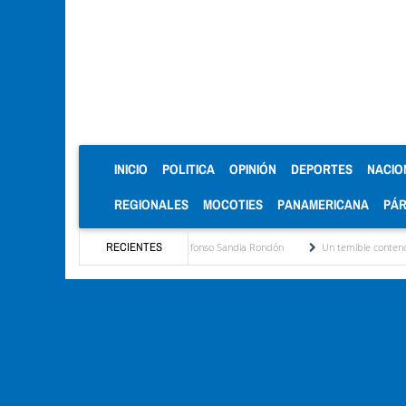
(CURRENT)
INICIO
POLITICA
OPINIÓN
DEPORTES
NACIO
REGIONALES
MOCOTIES
PANAMERICANA
PÁ
 de Alberto Adriani por Luis Alfonso Sandia Rondón
RECIENTES
Un temible contendor por Ricardo