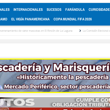
NALES
INTERNACIONALES
SUCESOS
FARÁNDULA
CURIOSIDADE
RAMO
EL VIGÍA PANAMERICANA
COPA MUNDIAL FIFA 2026
 siete mascotas en El Rincón de La Laguna
La Comisión Electoral del Colegio de Ab