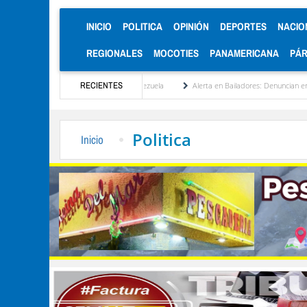
(CURRENT)
INICIO
POLITICA
OPINIÓN
DEPORTES
NACIO
REGIONALES
MOCOTIES
PANAMERICANA
PÁ
nstitucionalización de Venezuela
RECIENTES
Alerta en Bailadores: Denuncian envenenamiento de
Politica
Inicio