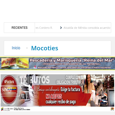
r María Eugenia Febres Cordero R.
RECIENTES
Alcaldía de Mérida consolida acuerdos con adjudica
e la Plaza Bolívar tras daños por lluvias
Gobierno de Trump considera como “una opo
Mocoties
Inicio