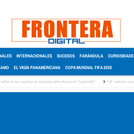
NALES
INTERNACIONALES
SUCESOS
FARÁNDULA
CURIOSIDADE
RAMO
EL VIGÍA PANAMERICANA
COPA MUNDIAL FIFA 2026
osechas de los Andes ante efectos del ‘‘Superniño’’
FVF reafirma respaldo a Gianni Inf