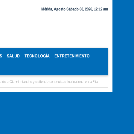
Mérida, Agosto Sábado 08, 2026, 12:12 am
S
SALUD
TECNOLOGÍA
ENTRETENIMIENTO
antino y defiende continuidad institucional en la Fifa
Organismos públicos recortan h