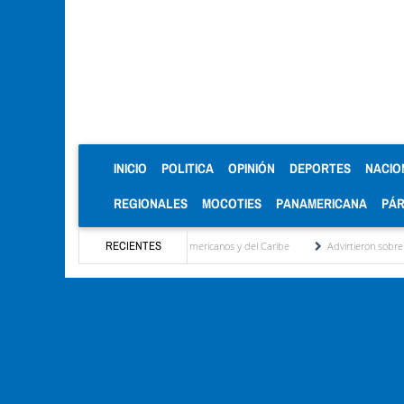
(CURRENT)
INICIO
POLITICA
OPINIÓN
DEPORTES
NACIO
REGIONALES
MOCOTIES
PANAMERICANA
PÁ
de oro en los Juegos Centroamericanos y del Caribe
RECIENTES
Advirtieron sobre daños en las c