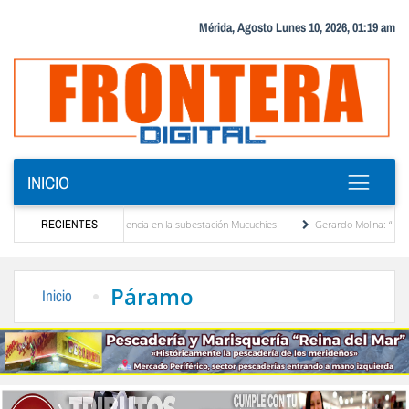
Mérida, Agosto Lunes 10, 2026, 01:19 am
INICIO
 transformador de potencia en la subestación Mucuchies
RECIENTES
Gerardo Molina: “El legado d
as una década de espera
Comercio entre Venezuela y EE. UU. crece 113 % y alcanza 
Páramo
Inicio