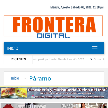
Mérida, Agosto Sábado 08, 2026, 11:38 pm
INICIO
gnóstico del presupuesto participativo del Plan de Inversión 2027
RECIENTES
Contaminación y d
rdenanza de Transporte Público
“Mérida te abraza”, impulso de la identidad regional
Páramo
Inicio