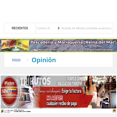
ía Eugenia Febres Cordero R.
RECIENTES
Alcaldía de Mérida consolida acuerdos con adjudicatario
Plaza Bolívar tras daños por lluvias
Gobierno de Trump considera como “una oportun
Opinión
Inicio