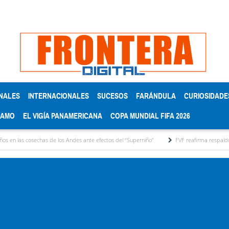
NALES
INTERNACIONALES
SUCESOS
FARÁNDULA
CURIOSIDADE
RAMO
EL VIGÍA PANAMERICANA
COPA MUNDIAL FIFA 2026
s de los Andes ante efectos del ‘‘Superniño’’
FVF reafirma respaldo a Gianni Infantino