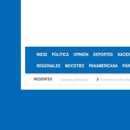
(CURRENT)
INICIO
POLITICA
OPINIÓN
DEPORTES
NACIO
REGIONALES
MOCOTIES
PANAMERICANA
PÁ
RECIENTES
 en los Juegos Centroamericanos y del Caribe
Advirtieron sobre daños en las cosecha