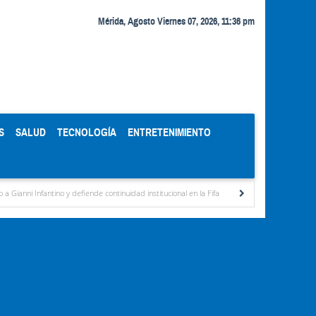
Mérida, Agosto Viernes 07, 2026, 11:36 pm
S
SALUD
TECNOLOGÍA
ENTRETENIMIENTO
 y defiende continuidad institucional en la Fifa
Organismos públicos recortan horario