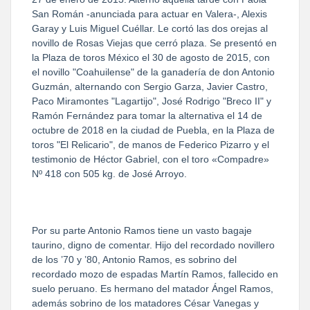
San Román -anunciada para actuar en Valera-, Alexis
Garay y Luis Miguel Cuéllar. Le cortó las dos orejas al
novillo de Rosas Viejas que cerró plaza. Se presentó en
la Plaza de toros México el 30 de agosto de 2015, con
el novillo "Coahuilense" de la ganadería de don Antonio
Guzmán, alternando con Sergio Garza, Javier Castro,
Paco Miramontes "Lagartijo", José Rodrigo "Breco II" y
Ramón Fernández para tomar la alternativa el 14 de
octubre de 2018 en la ciudad de Puebla, en la Plaza de
toros "El Relicario", de manos de Federico Pizarro y el
testimonio de Héctor Gabriel, con el toro «Compadre»
Nº 418 con 505 kg. de José Arroyo.
Por su parte Antonio Ramos tiene un vasto bagaje
taurino, digno de comentar. Hijo del recordado novillero
de los ’70 y ’80, Antonio Ramos, es sobrino del
recordado mozo de espadas Martín Ramos, fallecido en
suelo peruano. Es hermano del matador Ángel Ramos,
además sobrino de los matadores César Vanegas y