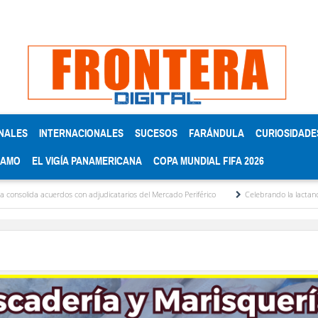
NALES
INTERNACIONALES
SUCESOS
FARÁNDULA
CURIOSIDADE
RAMO
EL VIGÍA PANAMERICANA
COPA MUNDIAL FIFA 2026
acuerdos con adjudicatarios del Mercado Periférico
Celebrando la lactancia materna: