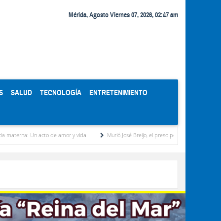
Mérida, Agosto Viernes 07, 2026, 02:47 am
S
SALUD
TECNOLOGÍA
ENTRETENIMIENTO
 Un acto de amor y vida
Murió José Breijo, el preso político uruguayo-venezolano bajo