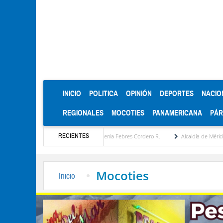
(CURRENT)
INICIO
POLITICA
OPINIÓN
DEPORTES
NACIO
REGIONALES
MOCOTIES
PANAMERICANA
PÁ
RECIENTES
uesta estratégica por María Eugenia Febres Cordero R.
Alcaldía de Mérida consolida 
Mocoties
Inicio